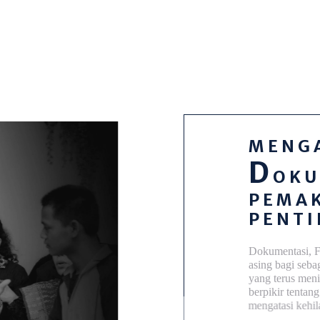
MENGAP
D
OKUM
PEMAKA
PENTIN
Dokumentasi, Fotogr
asing bagi sebagian
yang terus meningka
berpikir tentang ber
mengatasi kehilanga