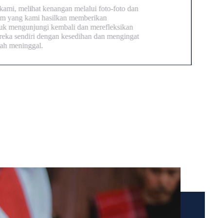
 melihat kenangan melalui foto-foto dan
ng kami hasilkan memberikan
ngunjungi kembali dan merefleksikan
endiri dengan kesedihan dan mengingat
eninggal.