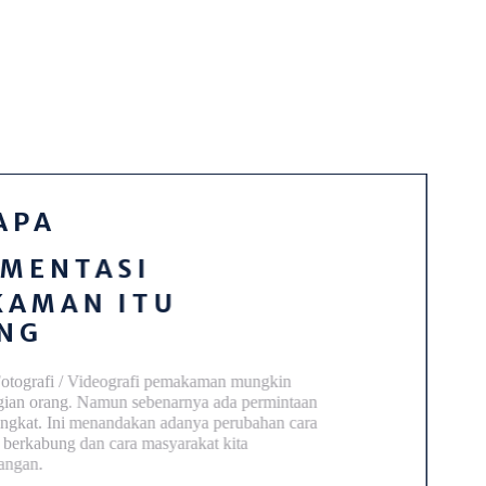
A
ENTASI
MAN ITU
G
afi / Videografi pemakaman mungkin
 orang. Namun s
ebenarnya ada permintaan
t.
Ini menandakan adanya perubahan cara
kabung dan cara masyarakat kita
n.