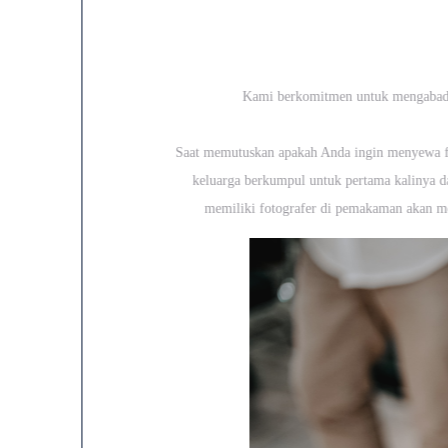
Kami berkomitmen untuk mengabadi
Saat memutuskan apakah Anda ingin menyewa f
keluarga berkumpul untuk pertama kalinya
memiliki fotografer di pemakaman akan 