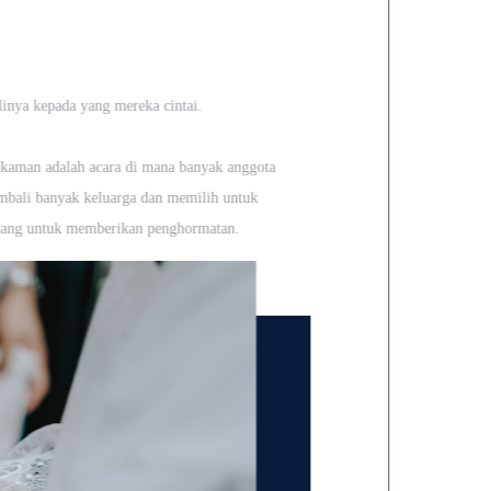
linya kepada yang mereka cintai.
makaman adalah acara di mana banyak anggota
mbali banyak keluarga dan memilih untuk
datang untuk memberikan penghormatan.