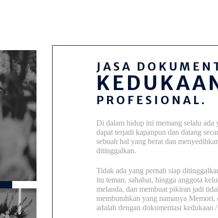
JASA DOKUMEN
KEDUKAA
PROFESIONAL.
Di dalam hidup ini memang selalu ada 
dapat terjadi kapanpun dan datang secar
sebuah hal yang berat dan menyedihka
ditinggalkan.
Tidak ada yang pernah siap ditinggalk
itu teman, sahabat, hingga anggota kelu
melanda, dan membuat pikiran jadi tida
membutuhkan yang namanya Memori, da
adalah dengan dokumentasi kedukaan 