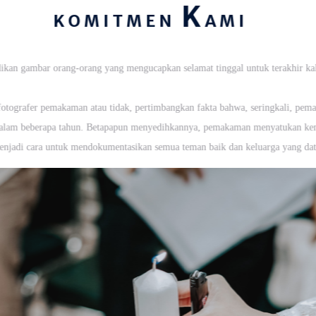
K
KOMITMEN
AMI
kan gambar orang-orang yang mengucapkan selamat tinggal untuk terakhir ka
otografer pemakaman atau tidak, pertimbangkan fakta bahwa, seringkali, pe
 dalam beberapa tahun. Betapapun menyedihkannya, pemakaman menyatukan ke
menjadi cara untuk mendokumentasikan semua teman baik dan keluarga yang 