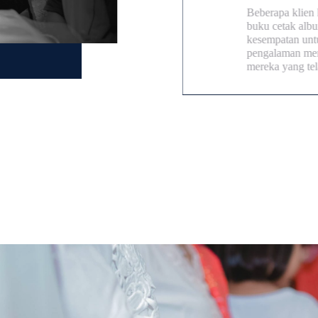
Beberapa klien kami,
buku cetak album ya
kesempatan untuk me
pengalaman mereka s
mereka yang telah m